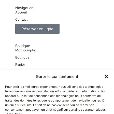
Navigation
Accueil
Contact
Réserver en ligne
Boutique
Mon compte
Boutique
Panier
Mot de passe perdu
Gérer le consentement
Pour offrir les meilleures expériences, nous utilisons des technologies
Liens pratiques
telles que les cookies pour stocker et/ou accéder aux informations des
Mentions Légales
appareils. Le fait de consentir à ces technologies nous permettra de
Conditions générales d’utilisation
traiter des données telles que le comportement de navigation ou les ID
uniques sur ce site. Le fait de ne pas consentir ou de retirer son
Conditions générales de vente
consentement peut avoir un effet négatif sur certaines caractéristiques
Conditions générales de location