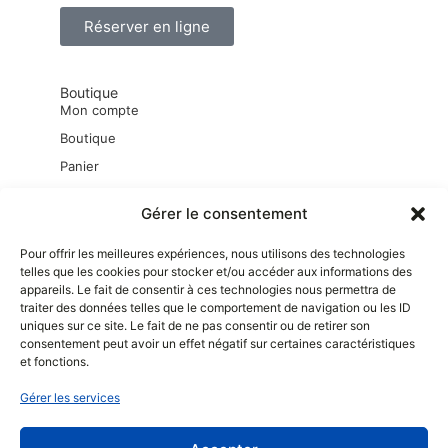
Réserver en ligne
Boutique
Mon compte
Boutique
Panier
Mot de passe perdu
Gérer le consentement
Pour offrir les meilleures expériences, nous utilisons des technologies
Liens pratiques
telles que les cookies pour stocker et/ou accéder aux informations des
Mentions Légales
appareils. Le fait de consentir à ces technologies nous permettra de
Conditions générales d’utilisation
traiter des données telles que le comportement de navigation ou les ID
uniques sur ce site. Le fait de ne pas consentir ou de retirer son
Conditions générales de vente
consentement peut avoir un effet négatif sur certaines caractéristiques
Conditions générales de location
et fonctions.
Politique de cookies (RGPD)
Gérer les services