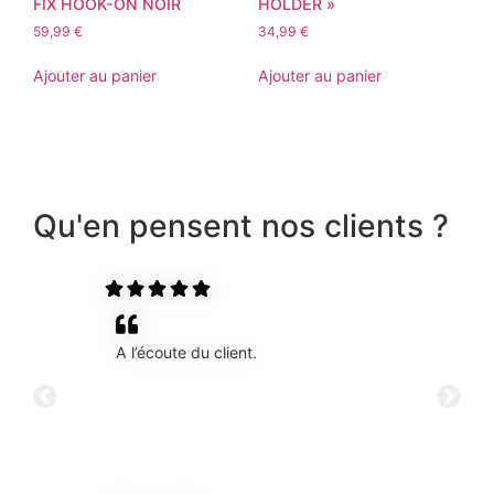
FIX HOOK-ON NOIR
HOLDER »
59,99
€
34,99
€
Ajouter au panier
Ajouter au panier
Qu'en pensent nos clients ?
A l’écoute du client.
Tr
qu
dé
Le
r