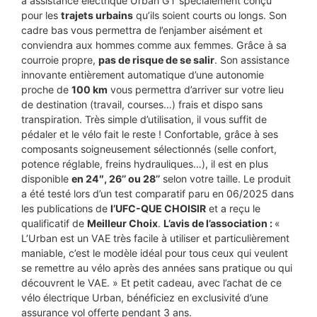
à assistance électrique Urban GT spécialement conçu
pour les
trajets urbains
qu’ils soient courts ou longs. Son
cadre bas vous permettra de l’enjamber aisément et
conviendra aux hommes comme aux femmes. Grâce à sa
courroie propre,
pas de risque de se salir
. Son assistance
innovante entièrement automatique d’une autonomie
proche de
100 km
vous permettra d’arriver sur votre lieu
de destination (travail, courses…) frais et dispo sans
transpiration. Très simple d’utilisation, il vous suffit de
pédaler et le vélo fait le reste ! Confortable, grâce à ses
composants soigneusement sélectionnés (selle confort,
potence réglable, freins hydrauliques…), il est en plus
disponible
en 24″, 26’’ ou 28’’
selon votre taille. Le produit
a été testé lors d’un test comparatif paru en 06/2025 dans
les publications de
l’UFC-QUE CHOISIR
et a reçu le
qualificatif de
Meilleur Choix
.
L’avis de l’association :
«
L’Urban est un VAE très facile à utiliser et particulièrement
maniable, c’est le modèle idéal pour tous ceux qui veulent
se remettre au vélo après des années sans pratique ou qui
découvrent le VAE. » Et petit cadeau, avec l’achat de ce
vélo électrique Urban, bénéficiez en exclusivité d’une
assurance vol offerte pendant 3 ans.