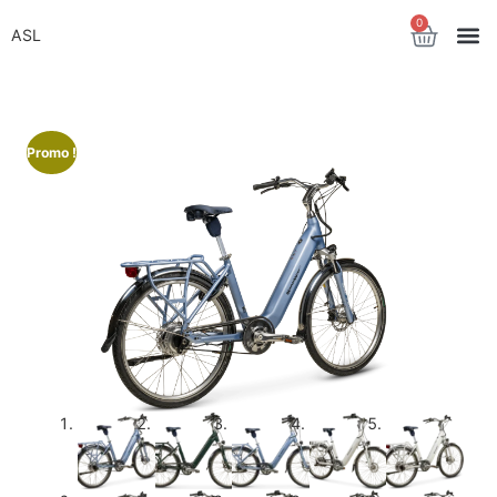
0
ASL
🔍
Promo !