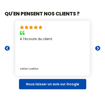
QU'EN PENSENT NOS CLIENTS ?
A l’écoute du client.
Tr
qu
Le
r
sellier Laetitia
Mar
Nous laisser un avis sur Google