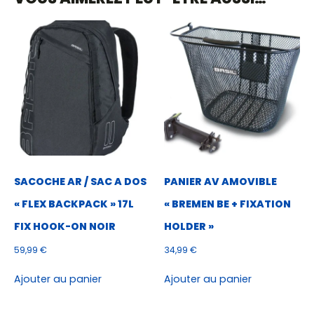
SACOCHE AR / SAC A DOS
PANIER AV AMOVIBLE
« FLEX BACKPACK » 17L
« BREMEN BE + FIXATION
FIX HOOK-ON NOIR
HOLDER »
59,99
€
34,99
€
Ajouter au panier
Ajouter au panier