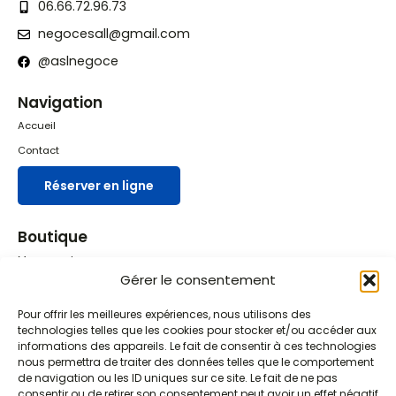
06.66.72.96.73
negocesall@gmail.com
@aslnegoce
Navigation
Accueil
Contact
Réserver en ligne
Boutique
Mon compte
Gérer le consentement
Boutique
Panier
Pour offrir les meilleures expériences, nous utilisons des
technologies telles que les cookies pour stocker et/ou accéder aux
Mot de passe perdu
informations des appareils. Le fait de consentir à ces technologies
nous permettra de traiter des données telles que le comportement
de navigation ou les ID uniques sur ce site. Le fait de ne pas
Liens pratiques
consentir ou de retirer son consentement peut avoir un effet négatif