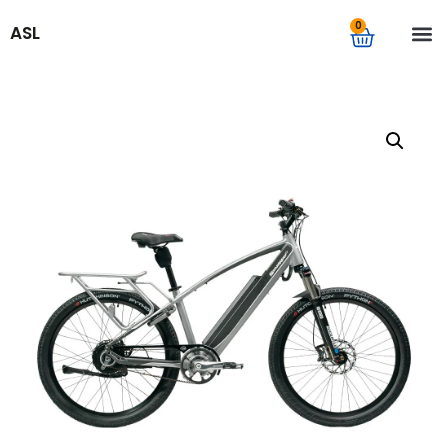
0
ASL