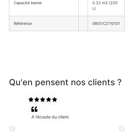
Capacité benne
0.22 m3 (220
L)
Référence
0801/C2110101
Qu'en pensent nos clients ?
A l’écoute du client.
Tr
qu
dé