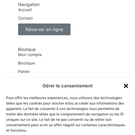
Navigation
Accueil
Contact
Réserver en ligne
Boutique
Mon compte
Boutique
Panier
Mot de passe perdu
Gérer le consentement
Pour offrir les meilleures expériences, nous utilisons des technologies
Liens pratiques
telles que les cookies pour stocker et/ou accéder aux informations des
Mentions Légales
appareils. Le fait de consentir à ces technologies nous permettra de
Conditions générales d’utilisation
traiter des données telles que le comportement de navigation ou les ID
uniques sur ce site. Le fait de ne pas consentir ou de retirer son
Conditions générales de vente
consentement peut avoir un effet négatif sur certaines caractéristiques
Conditions générales de location
et fonctions.